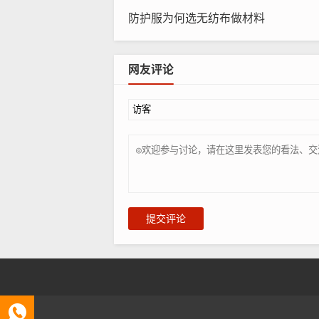
QB/T 2921-2007 箱包 跌落试验
防护服为何选无纺布做材料
办理包装跌落测试流程：
1、项目申请——向检测机构监管递交
网友评论
2、资料准备——根据要求，企业准备好
3、产品测试——企业将待测样品寄到
4、编制报告——认证工程师根据合格的
5、递交审核——工程师将完整的报告
6、签发证书——报告审核无误后，颁
提交评论
本文链接：
http://www.wfbmfd.cn/post/3
C