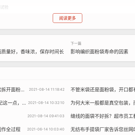
落试验
阅读更多
装容器跌落试验
试验
验 第1部分：纸袋
面质量好，香味浓，保存时间长
影响编织面粉袋寿命的因素
试验 第2部分：热塑性软质薄膜袋
跌落试验冲击台要求
第1部分:纸袋
开面粉袋！
不管米袋还是面粉袋，开口都有一个“小
2部分:热塑柔性薄膜袋
2021-08-14 11:18:42
到的都是好面粉
为何大米一般都是真空包装，而面粉一般彩印透气
2021-08-14 10:32:10
缝线的面袋不好拆？超市员工教你1招，
2021-08-14 09:41:03
落试验机检定规程
制作全过程
无纺布手提袋厂家告诉您丝网印
2021-06-14 10:03:40