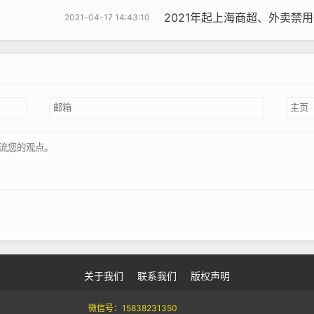
2021年起上海商超、外卖禁用一次性塑料袋怎
2021-04-17 14:43:10
申请。
相关的认证文件。
实验室进行测试。
检测数据，编写报告。
进行审核。
发证书。
27.html
关于我们
联系我们
版权声明
opyright Your WebSite.Some Rights Reserved. Powered By
Z-BlogP
微信号：
15838231350