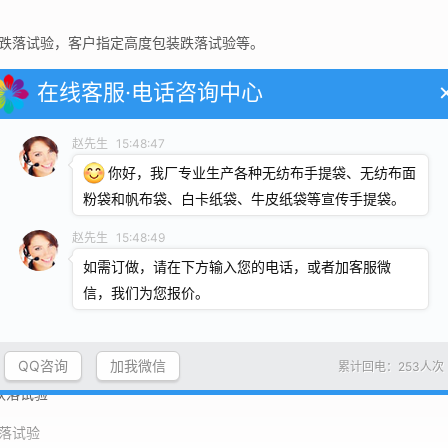
落试验，客户指定高度包装跌落试验等。
在线客服·电话咨询中心
自由落体法测定载货集装箱跌落试验的试验
赵先生
15:48:47
跌落试验实验室测定岩石锚性能的试验
你好，我厂专业生产各种无纺布手提袋、无纺布面
粉袋和帆布袋、白卡纸袋、牛皮纸袋等宣传手提袋。
.包装袋.跌落试验.第2部分:热塑性塑料软簿膜包装袋
的幻象跌落试验.减速测量
赵先生
15:48:49
如需订做，请在下方输入您的电话，或者加客服微
袋.跌落试验.第2部分:热塑软薄膜包装袋
信，我们为您报价。
垂直冲击跌落试验
.跌落试验.第1部分:纸袋
QQ咨询
加我微信
累计回电：253人次
 跌落试验
跌落试验