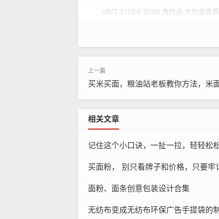
GB/T 21584-2008 危险品 大包装跌
GB/T 21587-2008 危险品 中型散
GB/T 21599-2008 危险品 包装跌落
GB/T 25162.1-2010 包装袋 跌落试
买米买面，粮油站老板教你方法，米
GB/T 25162.2-2010 包装袋 跌落
GB/T 27863-2011 危险货物包装 
相关文章
ISO 7965-1-1984 包装 袋 跌落试验 
记住这个小口诀，一扯一拉，轻轻松松拆
ISO 7965-2-1993 袋.跌落试验.第
JIS Z0202-1994 包装货物-跌落试验
买面粉， 别只看牌子和价格，只要牢记这一点，买
JIS Z0217-1998 牛皮纸袋-跌落试验
面粉、面条创意包装设计合集
JJG (建材)127-1999 水泥包装袋跌
无纺布变成无纺布环保广告手提袋的