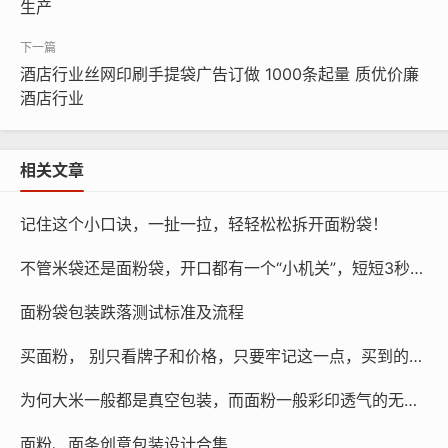
生产
工艺流程：已绷网——脱脂——烘干——剥离片基——曝光
——显影——烘干——修版——封网
酒店行业丝网印刷手提袋广告订做 1000条起量 质优价廉
2、间接制版法
酒店行业
方法：间接制版的方式是将间接菲林首先进行曝光，用1.2%的
H2O2硬化后用温水显影，干燥后制成可剥离图形底片，制版时将
图形底片胶膜面与绷好的丝网贴紧，通过挤压使胶膜与湿润丝网贴
相关文章
实，揭下片基，用风吹干就制成丝印网版。
记住这个小口诀，一扯一拉，轻轻松松拆开面粉袋！
工艺流程：
不管米袋还是面粉袋，开口都有一个“小机关”，短短3秒拆开袋子
1).已绷网——脱脂——烘干
2).间接菲林——曝光——硬化——显影——贴合——吹干
面粉袋包装跌落测试标准及流程
——修版——封网
买面粉， 别只看牌子和价格，只要牢记这一点，买到的都是好面粉
3、直间混合制版法
为何大米一般都是真空包装，而面粉一般彩印透气的无纺布包装或编织布包装？
先把感光胶层用水、醇或感光胶粘贴在丝网网框上，经热风干
燥后，揭去感光胶片的片基，然后晒版，显影处理后即制成丝网
面粉、面条创意包装设计合集