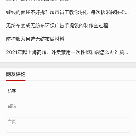
版。
缝线的面袋不好拆？超市员工教你1招，每次拆米袋轻松一拉就开
丝网印刷的优点：
无纺布变成无纺布环保广告手提袋的制作全过程
(1) 不受承印物大小和形状的限制
一般印刷,只能在平面上进行，而丝网印不仅能在平面上进行
防护服为何选无纺布做材料
印刷还能在特殊形状的成型物上如球面曲面上印刷，有形状的东西
2021年起上海商超、外卖禁用一次性塑料袋怎么办？莫慌，这些袋子已准备好
都可以用丝网印刷来进行。
(2) 版面柔软印压小丝网柔软而富有弹性。
网友评论
(3) 墨层覆盖力强可在全黑的纸上作纯白印刷，立体感强。
(4) 适用于各种类型的油墨
(5) 耐旋光性能强可使印刷品的光泽不变。(气温和日光均无影
响)。这使得印刷一些不干胶时，不用额外覆膜等工艺。
(6) 印刷方式灵活多样
(7)制版方便、价格便宜、技术易于掌握