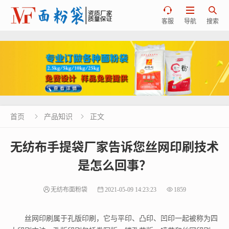



客服
导航
搜索
首页
产品知识
正文


无纺布手提袋厂家告诉您丝网印刷技术
是怎么回事？
无纺布面粉袋
2021-05-09 14:23:23
1859
丝网印刷属于孔版印刷，它与平印、凸印、凹印一起被称为四