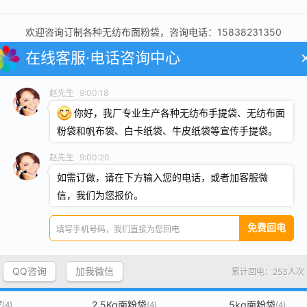
欢迎咨询订制各种无纺布面粉袋，咨询电话：15838231350
在线客服·电话咨询中心
赵先生
9:00:18
你好，我厂专业生产各种无纺布手提袋、无纺布面
粉袋和帆布袋、白卡纸袋、牛皮纸袋等宣传手提袋。
赵先生
9:00:20
如需订做，请在下方输入您的电话，或者加客服微
帆布袋厂家
帆布袋定做
(17)
(17)
信，我们为您报价。
粉袋
无纺布袋
银行帆布袋
(13)
(12)
(12)
袋
机关帆布袋
乌鲁木齐帆布袋
(10)
(10)
(10
布袋定制
帆布大米袋
面粉袋价格
(8)
(7)
(6)
QQ咨询
加我微信
累计回电：253人次
袋
面粉包装袋
牛津布袋
(5)
(5)
(5)
家
2.5Kg面粉袋
5kg面粉袋
(4)
(4)
(4)