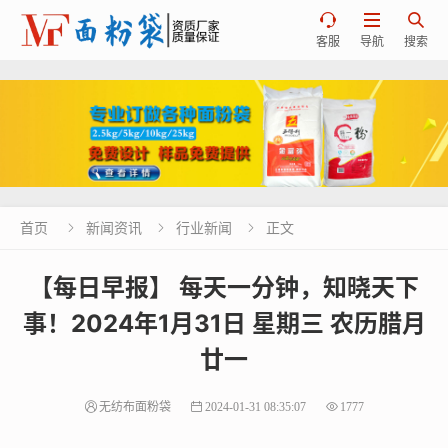



客服
导航
搜索
首页
新闻资讯
行业新闻
正文



【每日早报】 每天一分钟，知晓天下
事！2024年1月31日 星期三 农历腊月
廿一
无纺布面粉袋
2024-01-31 08:35:07
1777