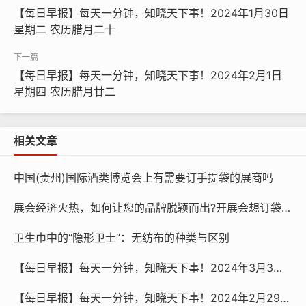
【微语】日子不必太复杂，生活不必太奢华。身健、心安、人自
【每日早报】每天一分钟，知晓天下事！2024年1月30日
在，就好。
星期二 农历腊月二十
本文链接：
【每日早报】每天一分钟，知晓天下事！2024年2月1日
http://www.wfbmfd.cn/post/7239.html
星期四 农历腊月廿二
相关文章
中国(贵州)国际酒类博览会上有需要订手提袋的展商吗
展会经济火热，如何让您的品牌脱颖而出?开展会想订袋子？找15225080030
卫生巾中的“隐形卫士”：无纺布的种类与区别
【每日早报】每天一分钟，知晓天下事！2024年3月3日 星期日 农历正月廿三
【每日早报】每天一分钟，知晓天下事！2024年2月29日 星期四 农历正月二十