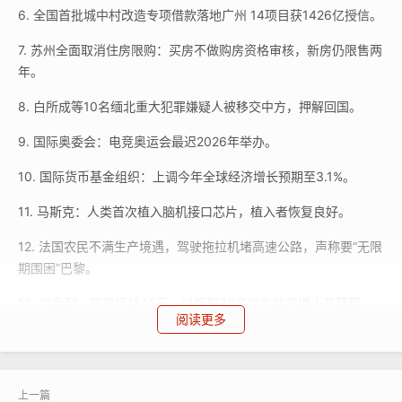
6. 全国首批城中村改造专项借款落地广州 14项目获1426亿授信。
7. 苏州全面取消住房限购：买房不做购房资格审核，新房仍限售两
年。
8. 白所成等10名缅北重大犯罪嫌疑人被移交中方，押解回国。
9. 国际奥委会：电竞奥运会最迟2026年举办。
10. 国际货币基金组织：上调今年全球经济增长预期至3.1%。
11. 马斯克：人类首次植入脑机接口芯片，植入者恢复良好。
12. 法国农民不满生产境遇，驾驶拖拉机堵高速公路，声称要“无限
期围困”巴黎。
13. 以色列：同意停战45天，以换取35名以方被扣押人员获释。
阅读更多
14. 美国大发战争财，2023财年对外军售2380亿美元创纪录。
15. 欧盟再次延长6个月对俄经济制裁，理由是俄乌冲突持续。