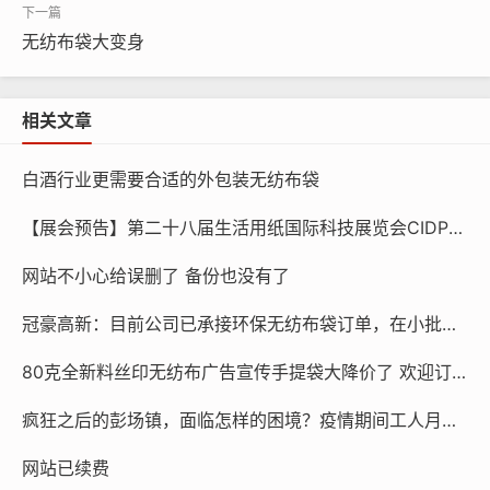
无纺布袋大变身
相关文章
白酒行业更需要合适的外包装无纺布袋
【展会预告】第二十八届生活用纸国际科技展览会CIDPEX
网站不小心给误删了 备份也没有了
②无纺布坚韧耐用，可多次重复使用，袋身广告效果无形中加
冠豪高新：目前公司已承接环保无纺布袋订单，在小批量生产
强。
80克全新料丝印无纺布广告宣传手提袋大降价了 欢迎订做 货发全国
疯狂之后的彭场镇，面临怎样的困境？疫情期间工人月入5万，如今百万口罩机被当废铁！
网站已续费