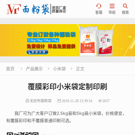



客服
导航
搜索
首页
产品展示
小米袋
正文



覆膜彩印小米袋定制印刷
无纺布面粉袋
2019-11-28 13:39:54
2037
我厂可为广大客户订做2.5kg装和5kg装小米袋，价格便宜，
有覆膜彩印和不覆膜普通印刷可选。