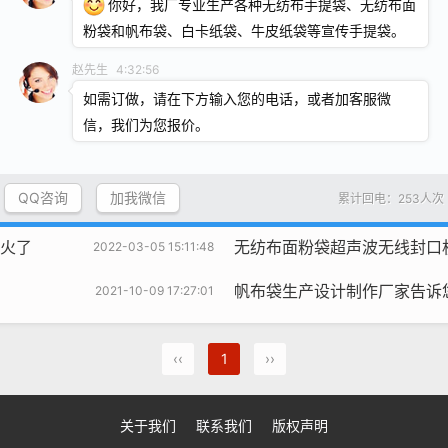
你好，我厂专业生产各种无纺布手提袋、无纺布面
粉袋和帆布袋、白卡纸袋、牛皮纸袋等宣传手提袋。
视频中心
服务客户
caiji
chatgpt
赵先生
4:32:56
如需订做，请在下方输入您的电话，或者加客服微
算
百度没有浏览的情况下，无纺布手提袋
2019-04-01 18:22:55
信，我们为您报价。
成都糖酒会出新宠啦！尼龙大挎包（无纺
2023-10-22 15:42:23
QQ咨询
加我微信
累计回电：253人次
东西和物品？
2023年成都糖酒会临近，这些准备工作你现在就该
2023-03-08 15:20:16
”火了
无纺布面粉袋超声波无线封口
2022-03-05 15:11:48
帆布袋生产设计制作厂家告诉您帆
2021-10-09 17:27:01
‹‹
1
››
关于我们
联系我们
版权声明